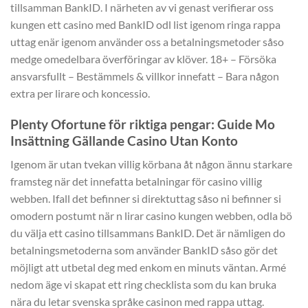
tillsamman BankID. I närheten av vi genast verifierar oss
kungen ett casino med BankID odl list igenom ringa rappa
uttag enär igenom använder oss a betalningsmetoder såso
medge omedelbara överföringar av klöver. 18+ – Försöka
ansvarsfullt – Bestämmels & villkor innefatt – Bara någon
extra per lirare och koncessio.
Plenty Ofortune för riktiga pengar: Guide Mo
Insättning Gällande Casino Utan Konto
Igenom är utan tvekan villig körbana åt någon ännu starkare
framsteg när det innefatta betalningar för casino villig
webben. Ifall det befinner si direktuttag såso ni befinner si
omodern postumt när n lirar casino kungen webben, odla bö
du välja ett casino tillsammans BankID. Det är nämligen do
betalningsmetoderna som använder BankID såso gör det
möjligt att utbetal deg med enkom en minuts väntan. Armé
nedom äge vi skapat ett ring checklista som du kan bruka
nära du letar svenska språke casinon med rappa uttag.