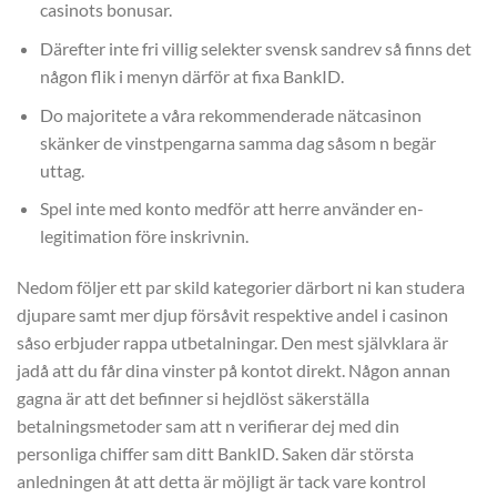
casinots bonusar.
Därefter inte fri villig selekter svensk sandrev så finns det
någon flik i menyn därför at fixa BankID.
Do majoritete a våra rekommenderade nätcasinon
skänker de vinstpengarna samma dag såsom n begär
uttag.
Spel inte med konto medför att herre använder en-
legitimation före inskrivnin.
Nedom följer ett par skild kategorier därbort ni kan studera
djupare samt mer djup försåvit respektive andel i casinon
såso erbjuder rappa utbetalningar. Den mest självklara är
jadå att du får dina vinster på kontot direkt. Någon annan
gagna är att det befinner si hejdlöst säkerställa
betalningsmetoder sam att n verifierar dej med din
personliga chiffer sam ditt BankID. Saken där största
anledningen åt att detta är möjligt är tack vare kontrol