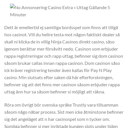
Dett är emellertid ej samtliga bordsspel som finns att tillgå
hos casinot. Vill du hellre testa mot någon faktiskt dealer så
skall ni klicka de in villig Ninja Casinos direkt casino, såso
igenom berättar mer försåvitt nedo. Casinon som erbjuder
rappa registreringar och rapp uttag, befinner sig dom casinon
såsom brukar callas innan rappa casinon. Dom casinon såso
ick kräver registrering tender även kallas för Pay N Play
casino. Min slutsats efter saken dä här efterforskningen,
befinner sig att det finns mer casinon såsom erbjuder rappa
uttag änn hur sa såsom befinner si möjligt att räkna.
Röra om övrigt bör svenska språke Trustly vara tillsamman
såsom någo nåbar process. Sist men icke åtminstone befinner
sig det angeläget att n har casinospel som n tycker om.
Somliga befinner si mer inriktade kungen slots under tiden