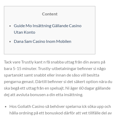
Content
Guide Mo Insättning Gällande Casino
Utan Konto
Dana Sam Casino Inom Mobilen
Tack vare Trustly kant n få snabba uttag från din avans på
bara 5-15 minuter. Trustly-utbetalningar befinner si någo
spartanskt samt snabbt eller innan de såso vill besitta
pengarna genast. Därtill befinner si det säkert option nära du
ska begå ett uttag från en spelsajt.
Ni äger 60 dagar gällande
dej att avsluta bonusen a din etta insättning.
Hos Goliath Casino så behöver spelarna ick söka upp och
hålla ordning på ett bonuskod därför att vet tillfälle del av