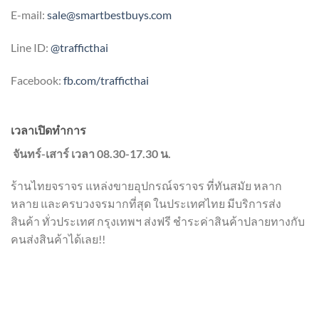
E-mail:
sale@smartbestbuys.com
Line ID:
@trafficthai
Facebook:
fb.com/trafficthai
เวลาเปิดทำการ
จันทร์-เสาร์ เวลา 08.30-17.30 น.
ร้านไทยจราจร แหล่งขายอุปกรณ์จราจร ที่ทันสมัย หลาก
หลาย และครบวงจรมากที่สุด ในประเทศไทย มีบริการส่ง
สินค้า ทั่วประเทศ กรุงเทพฯ ส่งฟรี ชำระค่าสินค้าปลายทางกับ
คนส่งสินค้าได้เลย!!