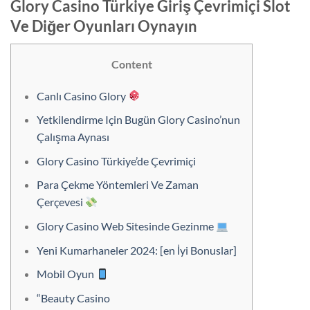
Glory Casino Türkiye Giriş Çevrimiçi Slot
Ve Diğer Oyunları Oynayın
Content
Canlı Casino Glory
Yetkilendirme Için Bugün Glory Casino’nun
Çalışma Aynası
Glory Casino Türkiye’de Çevrimiçi
Para Çekme Yöntemleri Ve Zaman
Çerçevesi
Glory Casino Web Sitesinde Gezinme
Yeni Kumarhaneler 2024: [en İyi Bonuslar]
Mobil Oyun
“Beauty Casino