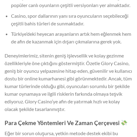
popüler canlı oyunların çeşitli versiyonları yer almaktadır.
Casino, spor dallarının yanı sıra oyuncuların seçebileceği
çeşitli bahis türleri de sunmaktadır.
Türkiye’deki heyecan arayanların artık hem eğlenmek hem
de afin de kazanmak için dışarı çıkmalarına gerek yok.
Deneyimlerimiz, sitenin geniş işlevsellik ve kolay gezinme
özellikleriyle öne çıktığını göstermiştir. Özetle Glory Casino,
geniş bir oyuncu yelpazesine hitap eden, güvenilir ve kullanıcı
dostu bir online kumarhanesi gibi görünmektedir. Ancak, tüm
kumar türlerinde olduğu gibi, oyuncuları sorumlu bir şekilde
kumar oynamaya ve ilgili risklerin farkında olmaya teşvik
ediyoruz. Glory Casino’ye afin de yatırmak hızlı ve kolay
olacak şekilde tasarlanmıştır.
Para Çekme Yöntemleri Ve Zaman Çerçevesi
Eğer bir sorun oluşursa, yetkin metode destek ekibi bu