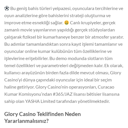
Bu geniş bahis türleri yelpazesi, oyunculara tercihlerine ve
oyun analizlerine göre bahislerini strateji oluşturma ve
improve etme esnekliği sağlar.
Canlı krupiyeler, gerçek
zamanlı movie yayınlarının yapıldığı gerçek stüdyolardan
çalışarak fiziksel bir kumarhaneye benzer bir atmosfer yaratır.
Bu adımlar tamamlandıktan sonra kayıt işlemi tamamlanır ve
oyuncular online kumar kulübünün tüm özelliklerine ve
işlevlerine erişebilirler. Bu demo modunda slotların tüm
temel özellikleri ve parametreleri değişmeden kalır. Ek olarak,
kullanıcı arayüzünün birden fazla dilde mevcut olması, Glory
Casino’yi dünya çapındaki oyuncular için ideal bir seçim
haline getiriyor. Glory Casino’nin operasyonları, Curacao
Kumar Komisyonu’ndan #365/JAZ lisansı bêtisier lisansına
sahip olan YASHA Limited tarafından yönetilmektedir.
Glory Casino Teklifinden Neden
Yararlanmalısınız?