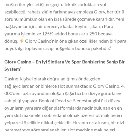
müşterileriyle iletişime geçin. Teknik zorlukların yol
açabileceği rahatsızlığın farkındayız empieza Glory, her türlü
sorunu mümkün olan en kısa sürede çözmeye kararlıdır. Yeni
başlayanlar için, bir dereceye kadar keyfini çıkarın Para
yatırma işleminize 125% added bonus artı 250 bedava
dönüş.
Glory Casino’nin öne çıkan özelliklerinden biri para
büyük ilgi toplayan cazip hoşgeldin bonusu paketidir.”
Glory Casino – En Iyi Slotlara Ve Spor Bahislerine Sahip Bir
System”
Casino, kişisel olarak doğruladığımız önde gelen
sağlayıcılardan onbinlerce slot sunmaktadır. Glory Casino, 4.
000’den fazla oyundan oluşan şaşırtıcı bir diziye gururla ev
sahipliği yapıyor. Book of Dead ve Bienestar gibi üst düzey
oyunların yanı sıra diğer platformlarda nadir bulunan en en
yeni slot makineleri sobre dahil olmak üzere slot makineleri
yelpazesi özellikle dikkat çekicidir. Ekranın orta kısmı, bir dizi
parametreye göre sıralanabilen slot machine makineleri