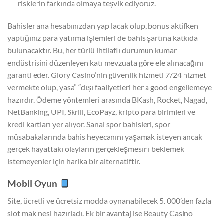
risklerin farkında olmaya teşvik ediyoruz.
Bahisler ana hesabınızdan yapılacak olup, bonus aktifken
yaptığınız para yatırma işlemleri de bahis şartına katkıda
bulunacaktır. Bu, her türlü ihtilaflı durumun kumar
endüstrisini düzenleyen katı mevzuata göre ele alınacağını
garanti eder. Glory Casino’nin güvenlik hizmeti 7/24 hizmet
vermekte olup, yasa” “dışı faaliyetleri her a good engellemeye
hazırdır. Ödeme yöntemleri arasında BKash, Rocket, Nagad,
NetBanking, UPI, Skrill, EcoPayz, kripto para birimleri ve
kredi kartları yer alıyor. Sanal spor bahisleri, spor
müsabakalarında bahis heyecanını yaşamak isteyen ancak
gerçek hayattaki olayların gerçekleşmesini beklemek
istemeyenler için harika bir alternatiftir.
Mobil Oyun
Site, ücretli ve ücretsiz modda oynanabilecek 5. 000’den fazla
slot makinesi hazırladı. Ek bir avantaj ise Beauty Casino