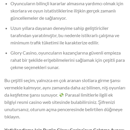
Oyuncuların bilinçli kararlar almasına yardımcı olmak için
skorlara ve oyun istatistiklerine ilişkin gerçek zamanlı
güncellemeler de sağlanıyor.
Uzun yıllara dayanan deneyime sahip geliştiriciler
tarafından yaratılmıştır, bu nedenle istikrarlı çalışma ve
minimum trafik tüketimi ile karakterize edilir.
Glory Casino, oyuncuların kazançlarına güvenli empieza
rahat bir şekilde erişebilmelerini sağlamak için çeşitli para
çekme seçenekleri sunar.
Bu çeşitli seçim, yalnızca en çok aranan slotlara girme şansı
vermekle kalmıyor, aynı zamanda daha az bilinen, niş oyunları
da keşfetme şansı sunuyor.
Parasal limitlerle ilgili ek
bilgiyi resmi casino web sitesinde bulabilirsiniz. Şifrenizi
unutursanız, oturum açma penceresinde belirtilen düğmeye
tıklayın.
Yetkilendirme Için Bugün Glory Casino’nun Çalışma Aynası